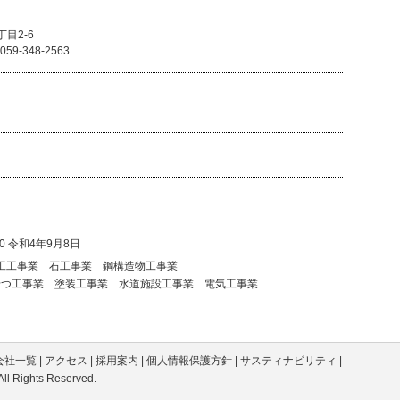
目2-6
 059-348-2563
0 令和4年9月8日
工工事業 石工事業 鋼構造物工事業
せつ工事業 塗装工事業 水道施設工事業 電気工事業
会社一覧
|
アクセス
|
採用案内
|
個人情報保護方針
|
サスティナビリティ
|
 All Rights Reserved.