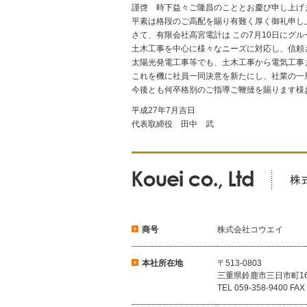
謹啓 時下益々ご隆昌のこととお慶び申し上げ
平素は格段のご高配を賜り有難く厚く御礼申し
さて、有限会社高宮電計は この7月10日にグ
土木工事を中心に様々なニーズに対応し、信頼
太陽光発電工事等でも、土木工事から電気工事
これを機に社員一同決意を新たにし、社業の一
今後とも何卒格別のご指導ご鞭撻を賜ります様
平成27年7月吉日
代表取締役 田中 武
商号
株式会社コウエイ
本社所在地
〒513-0803
三重県鈴鹿市三日市町164
TEL 059-358-9400 FAX