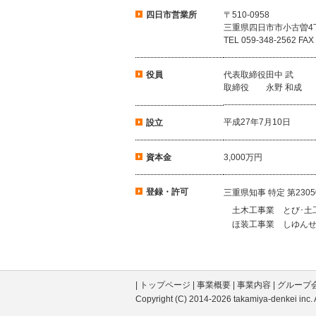
四日市営業所
〒510-0958
三重県四日市市小古曽4丁
TEL 059-348-2562 FAX
役員
代表取締役
田中 武
取締役
永野 和成
平成27年7月10日
設立
資本金
3,000万円
登録・許可
三重県知事 特定 第2305
土木工事業 とび･土
ほ装工事業 しゆん
|
トップページ
|
事業概要
|
事業内容
|
グループ
Copyright (C) 2014-2026
takamiya-denkei inc
.